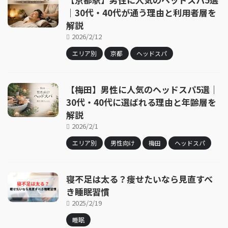
｜30代・40代が通う理由と利用者層を
解説
2026/2/12
エリア別
京都
ヘッドスパ
【梅田】男性に人気のヘッドスパ5選｜
30代・40代に選ばれる理由と年齢層を
解説
2026/2/1
エリア別
男性向け
梅田
ヘッドスパ
寝不足は太る？痩せたいなら見直すべ
き睡眠習慣
2025/2/19
睡眠